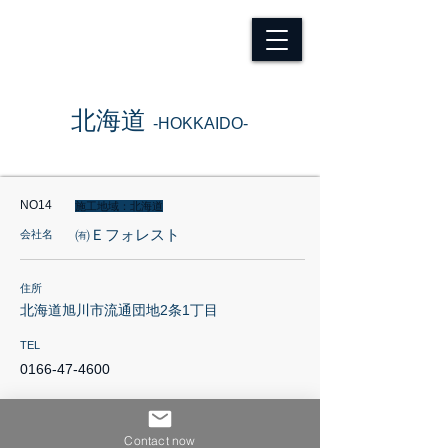
北海道
-HOKKAIDO-
NO14
施工地域：北海道
㈲Ｅフォレスト
会社名
住所
北海道旭川市流通団地2条1丁目
TEL
0166-47-4600
担当者
林上
Contact now