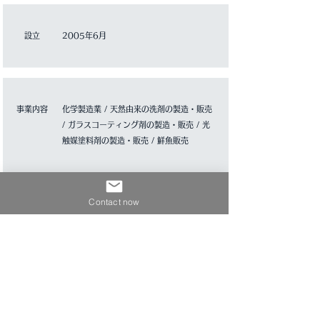
​設立
​2005年6月
​事業内容
化学製造業 /
天然由来の洗剤の製造・販売
/ ガラスコーティング剤の製造・販売 / 光
触媒塗料剤の製造・販売 / 鮮魚販売
Contact now
​本社所在地
​〒169-0073 東京都新宿区百人町2丁目
26−9 NCスクエアービル2F
​臨海事業所
〒893-2502 鹿児島県肝属郡南大隅町根
占川南1116-2