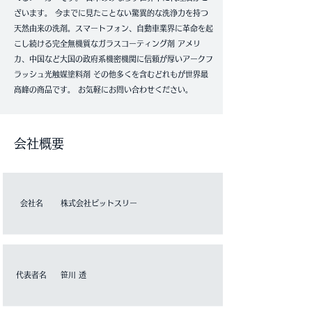
ざいます。 今までに見たことない驚異的な洗浄力を持つ
天然由来の洗剤。スマートフォン、自動車業界に革命を起
こし続ける完全無機質なガラスコーティング剤 アメリ
カ、中国など大国の政府系機密機関に信頼が厚いアークフ
ラッシュ光触媒塗料剤 その他多くを含むどれもが世界最
高峰の商品です。 お気軽にお問い合わせください。
会社概要
​会社名
​株式会社ピットスリー
​代表者名
​笹川 透