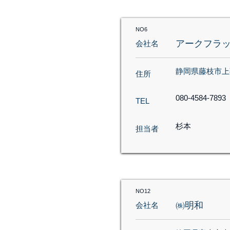
NO6
アークフラ
会社名
静岡県藤枝市上薮
住所
080-4584-7893
TEL
杉本
担当者
NO12
㈱明和
会社名