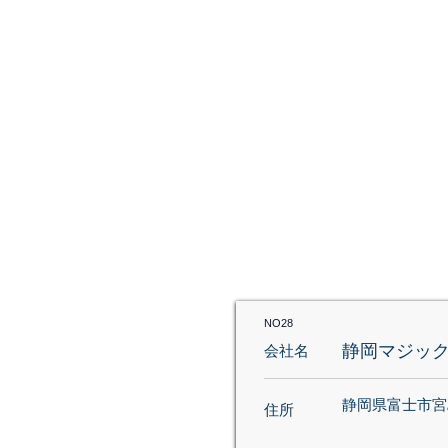
ARC鮮魚直送便
NO28
静岡マジック㈱
会社名
静岡県富士市宮島
住所