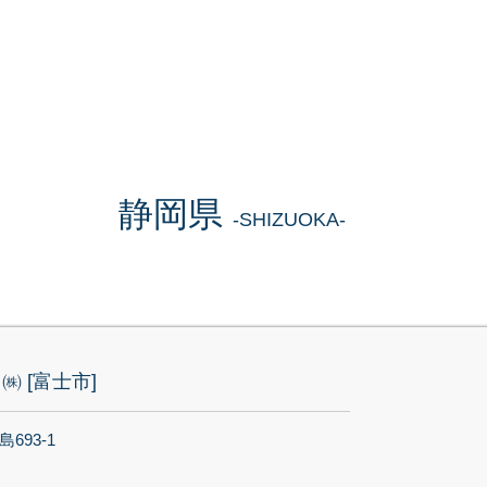
BSi 洗顔石鹸
​静岡県
-SHIZUOKA-
 [富士市]
693-1