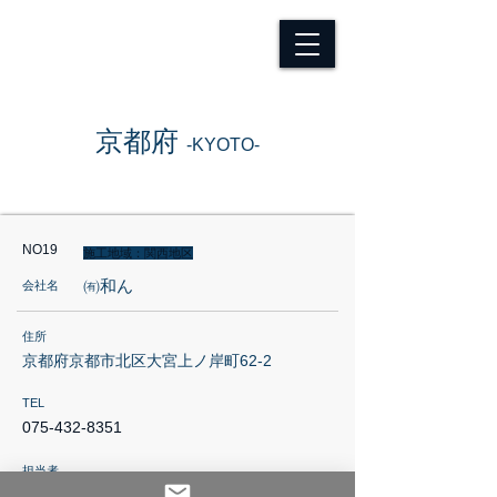
​京都府
-KYOTO-
NO19
施工地域：関西地区
㈲和ん
会社名
住所
京都府京都市北区大宮上ノ岸町62-2
TEL
075-432-8351
担当者
川端